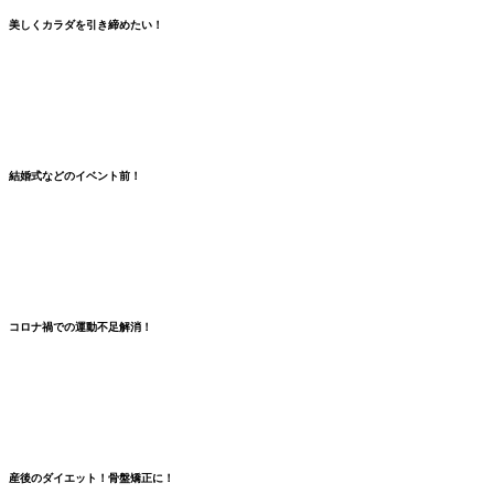
美しくカラダを引き締めたい！
結婚式などのイベント前！
コロナ禍での
運動不足解消
！
産後のダイエット！骨盤矯正に！