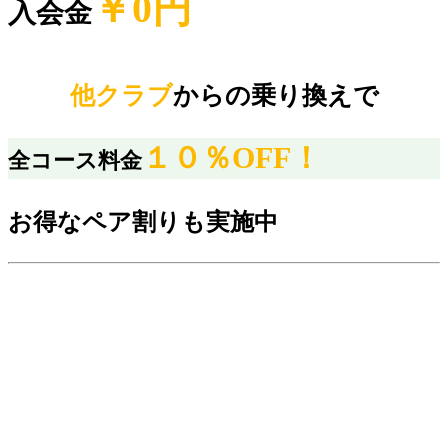
￥0円
入会金
他クラブ
からの乗り換えで
１０％OFF！
全コース料金
お得なペア割りも実施中