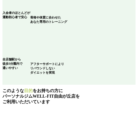
入会者のほとんどが
運動初心者
で安心
骨格や体質に合わせた
あなた専用のトレーニング
全店舗駅から
徒歩3分圏内で
アフターサポートにより
通いやすい
リバウンドしない
ダイエットを実現
このような
目的
をお持ちの方に
パーソナルジムWELL-FIT自由が丘店を
ご利用いただいています