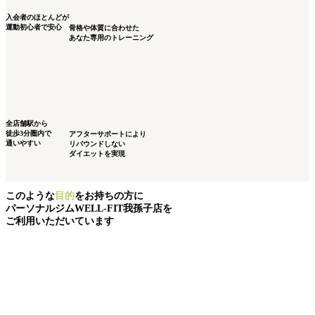
入会者のほとんどが
運動初心者
で安心
骨格や体質に合わせた
あなた専用のトレーニング
全店舗駅から
徒歩3分圏内で
アフターサポートにより
通いやすい
リバウンドしない
ダイエットを実現
このような
目的
をお持ちの方に
パーソナルジムWELL-FIT我孫子店を
ご利用いただいています