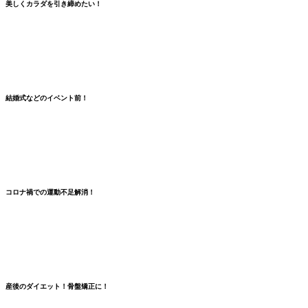
美しくカラダを引き締めたい！
結婚式などのイベント前！
コロナ禍での
運動不足解消
！
産後のダイエット！骨盤矯正に！