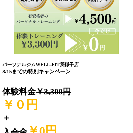
パーソナルジムWELL-FIT我孫子店
8/15までの特別キャンペーン
体験料金
￥3,300円
￥０
円
＋
￥0円
入会金