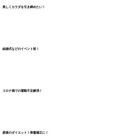
美しくカラダを引き締めたい！
結婚式などのイベント前！
コロナ禍での
運動不足解消
！
産後のダイエット！骨盤矯正に！