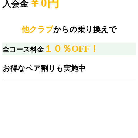
￥0円
入会金
他クラブ
からの乗り換えで
１０％OFF！
全コース料金
お得なペア割りも実施中