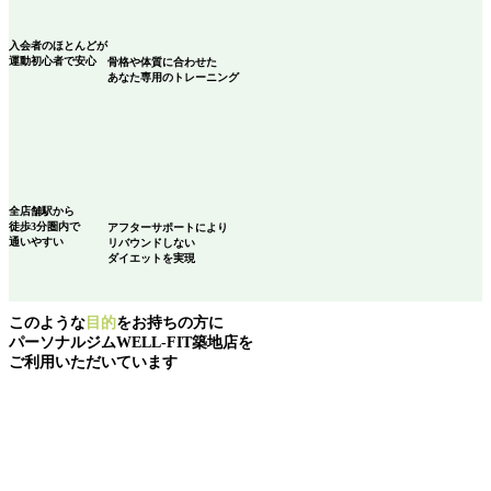
入会者のほとんどが
運動初心者
で安心
骨格や体質に合わせた
あなた専用のトレーニング
全店舗駅から
徒歩3分圏内で
アフターサポートにより
通いやすい
リバウンドしない
ダイエットを実現
このような
目的
をお持ちの方に
パーソナルジムWELL-FIT築地店を
ご利用いただいています