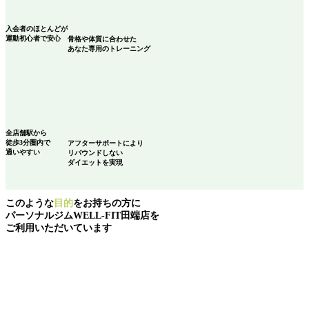
入会者のほとんどが
運動初心者
で安心
骨格や体質に合わせた
あなた専用のトレーニング
全店舗駅から
徒歩3分圏内で
アフターサポートにより
通いやすい
リバウンドしない
ダイエットを実現
このような
目的
をお持ちの方に
パーソナルジムWELL-FIT田端店を
ご利用いただいています