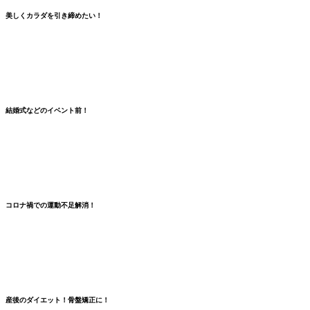
美しくカラダを引き締めたい！
結婚式などのイベント前！
コロナ禍での
運動不足解消
！
産後のダイエット！骨盤矯正に！