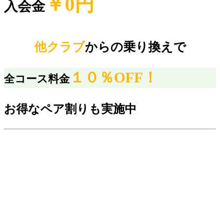
￥0円
入会金
他クラブ
からの乗り換えで
１０％OFF！
全コース料金
お得なペア割りも実施中