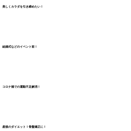
美しくカラダを引き締めたい！
結婚式などのイベント前！
コロナ禍での
運動不足解消
！
産後のダイエット！骨盤矯正に！