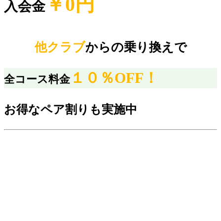
￥0円
入会金
他クラブ
からの乗り換えで
１０％OFF！
全コース料金
お得なペア割りも実施中