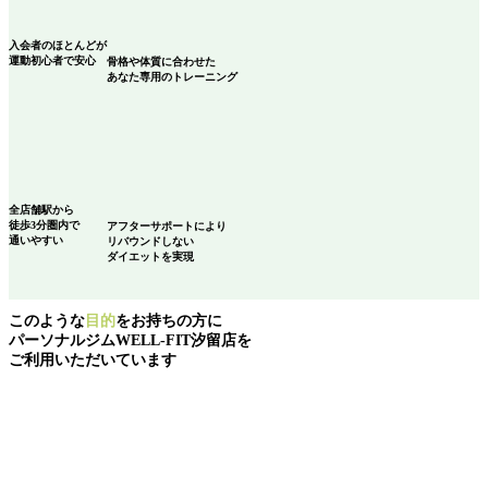
入会者のほとんどが
運動初心者
で安心
骨格や体質に合わせた
あなた専用のトレーニング
全店舗駅から
徒歩3分圏内で
アフターサポートにより
通いやすい
リバウンドしない
ダイエットを実現
このような
目的
をお持ちの方に
パーソナルジムWELL-FIT汐留店を
ご利用いただいています