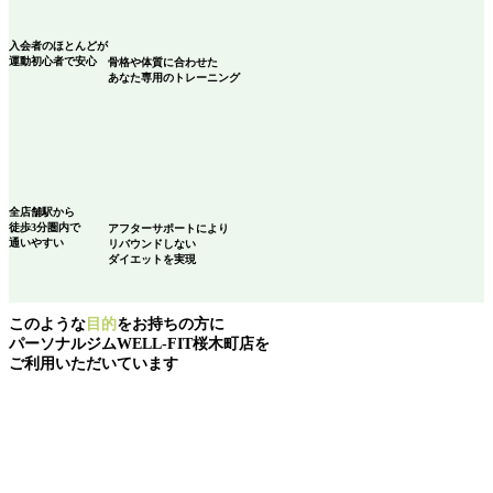
入会者のほとんどが
運動初心者
で安心
骨格や体質に合わせた
あなた専用のトレーニング
全店舗駅から
徒歩3分圏内で
アフターサポートにより
通いやすい
リバウンドしない
ダイエットを実現
このような
目的
をお持ちの方に
パーソナルジムWELL-FIT桜木町店を
ご利用いただいています