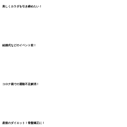
美しくカラダを引き締めたい！
結婚式などのイベント前！
コロナ禍での
運動不足解消
！
産後のダイエット！骨盤矯正に！