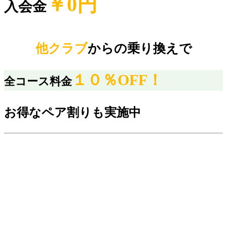
￥0円
入会金
他クラブ
からの乗り換えで
１０％OFF！
全コース料金
お得なペア割りも実施中