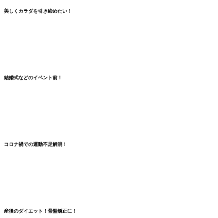
美しくカラダを引き締めたい！
結婚式などのイベント前！
コロナ禍での
運動不足解消
！
産後のダイエット！骨盤矯正に！