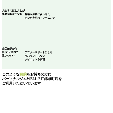
入会者のほとんどが
運動初心者
で安心
骨格や体質に合わせた
あなた専用のトレーニング
全店舗駅から
徒歩3分圏内で
アフターサポートにより
通いやすい
リバウンドしない
ダイエットを実現
このような
目的
をお持ちの方に
パーソナルジムWELL-FIT錦糸町店を
ご利用いただいています