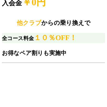
￥0円
入会金
他クラブ
からの乗り換えで
１０％OFF！
全コース料金
お得なペア割りも実施中