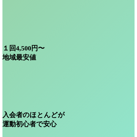
１回
4,500
円〜
地域最安値
入会者のほとんどが
運動初心者
で安心