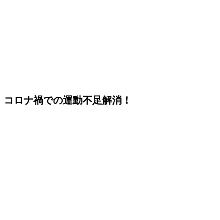
コロナ禍での
運動不足解消
！